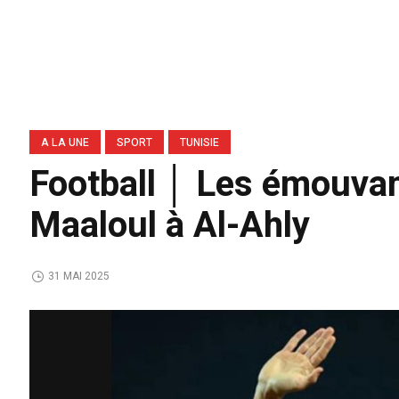
A LA UNE
SPORT
TUNISIE
Football │ Les émouvan
Maaloul à Al-Ahly
31 MAI 2025