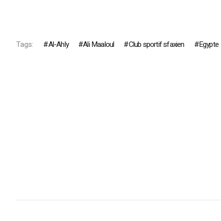
Tags:
Al-Ahly
Ali Maaloul
Club sportif sfaxien
Egypte