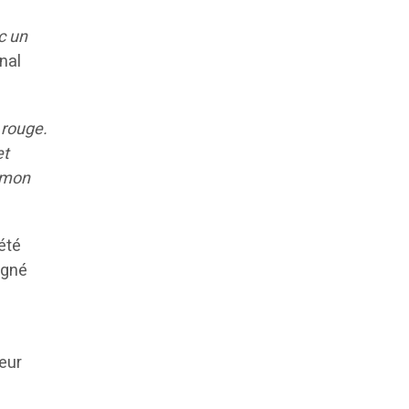
c un
onal
 rouge.
et
e mon
été
igné
ueur