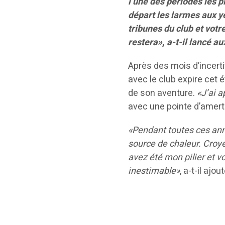
l’une des périodes les p
départ les larmes aux ye
tribunes du club et votr
restera»
,
a-t-il lancé au
Après des mois d’incerti
avec le club expire cet é
de son aventure.
«J’ai a
avec une pointe d’amer
«Pendant toutes ces anné
source de chaleur. Croye
avez été mon pilier et 
inestimable»
, a-t-il ajout