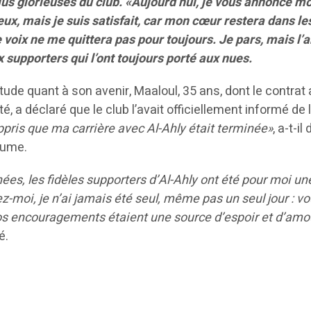
lus glorieuses du club.
«Aujourd’hui, je vous annonce m
ux, mais je suis satisfait, car mon cœur restera dans le
e voix ne me quittera pas pour toujours. Je pars, mais l
x supporters qui l’ont toujours porté aux nues.
tude quant à son avenir, Maaloul, 35 ans, dont le contrat 
té, a déclaré que le club l’avait officiellement informé de l
ppris que ma carrière avec Al-Ahly était terminée»
, a-t-il
tume.
es, les fidèles supporters d’Al-Ahly ont été pour moi un
z-moi, je n’ai jamais été seul, même pas un seul jour : v
vos encouragements étaient une source d’espoir et d’amo
é.