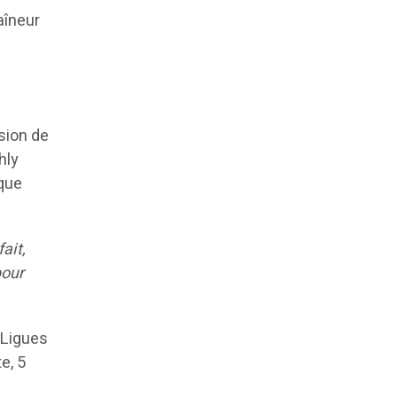
aîneur
asion de
hly
 que
ait,
pour
 Ligues
e, 5