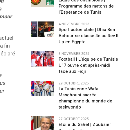
Ligue des Champions |
on
Programme des matchs de
s
l’Espérance de Tunis
’amour
4 NOVEMBRE 2025
Sport automobile | Dhia Ben
Achour se classe 4e au Rev It
actuel
Up en Egypte
a fin
 déclaré
3 NOVEMBRE 2025
Football | L’équipe de Tunisie
U17 ouvre cet après-midi
face aux Fidji
e
ous
29 OCTOBRE 2025
La Tunisienne Wafa
ur
Masghouni sacrée
championne du monde de
taekwondo
27 OCTOBRE 2025
Etoile du Sahel | Zoubaier