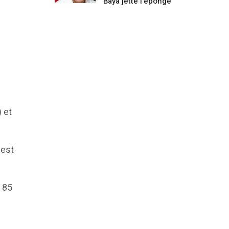
Baya jette l’éponge
 et
 est
t 85