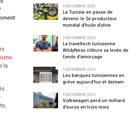
ts
3 NOVEMBRE 2025
t
La Tunisie en passe de
amment
devenir le 2e producteur
mondial d’huile d’olive
3 NOVEMBRE 2025
La traveltech tunisienne
rs
WildyNess clôture sa levée de
xisme
fonds d’amorçage
e la
3 NOVEMBRE 2025
Les banques tunisiennes en
grève aujourd’hui et demain
és
3 NOVEMBRE 2025
e
Volkswagen perd un milliard
te,
d’euros en trois mois