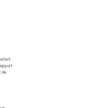
nsfert
rapport
t de