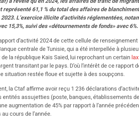
af) a révélé qu’en 2024, les affaires de trafic de migran
t représenté 61,1 % du total des affaires de blanchimen
 2023. L’exercice illicite d’activités réglementées, not
 avec 15,3%, suivi des «détournements de fonds» avec 6%.
rapport d’activité 2024 de cette cellule de renseignement
Banque centrale de Tunisie, qui a été interpellée à plusieu
 de la république Kaïs Saïed, lui reprochant un certain
la
rgent transitant par le pays. D’où l’intérêt de ce rapport d
une situation restée floue et sujette à des soupçons.
t, la Ctaf affirme avoir reçu 1 236 déclarations d’activit
s entités assujetties (poste, banques, établissements d
t une augmentation de 45% par rapport à l’année précéden
s au cours de l’année.