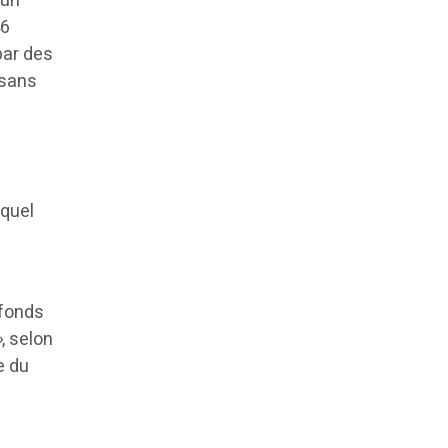
 un
46
par des
 sans
equel
t
 fonds
»
, selon
e du