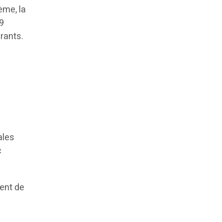
ème, la
99
rants.
ales
c
ent de