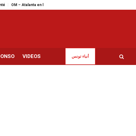
lanta en live streaming : le match de la dernière chance pour les Marseillais
CONSO
VIDEOS
أنباء تونس