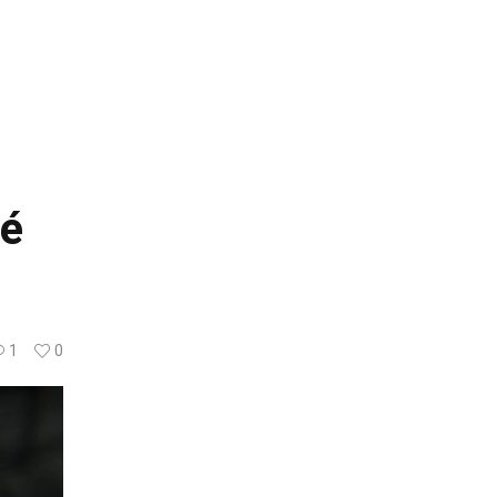
ié
1
0