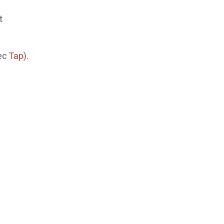
t
ec
Tap
).