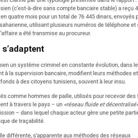
est clarifié par une typologie présentée dans le rapport :
sien (c’est-à-dire sans compte bancaire stable) a reçu 
en quatre mois pour un total de 76 445 dinars, envoyés 
bsaharienne, utilisant plusieurs numéros de téléphone et
 L’affaire a été transmise au procureur.
s s’adaptent
bien un système criminel en constante évolution, dans l
nt à la supervision bancaire, modifient leurs méthodes e
 fonds à des citoyens tunisiens, souvent à leur insu.
tés comme hommes de paille, utilisés pour recevoir des
ment à travers le pays – un
«réseau fluide et décentralisé
ission – dans lequel chaque acteur gère une petite parti
isque de traçabilité.
le différente, s’apparente aux méthodes des réseaux