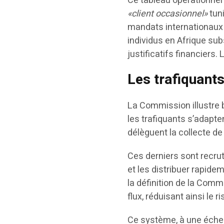
Ce tableau opérationnel 
«client occasionnel»
tuni
mandats internationaux 
individus en Afrique su
justificatifs financiers.
Les trafiquant
La Commission illustre 
les trafiquants s’adapte
délèguent la collecte de
Ces derniers sont recru
et les distribuer rapide
la définition de la Comm
flux, réduisant ainsi le r
Ce système, à une échel